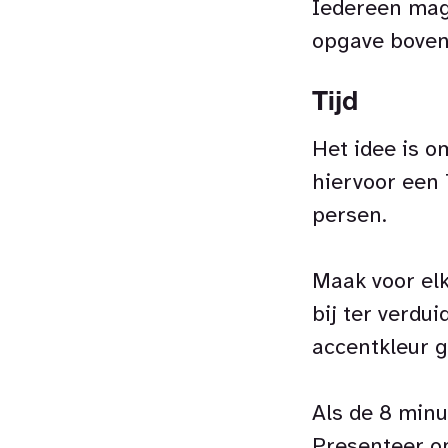
Iedereen mag 
opgave bovena
Tijd
Het idee is o
hiervoor een 
persen.
Maak voor elk
bij ter verdui
accentkleur g
Als de 8 minu
Presenteer o