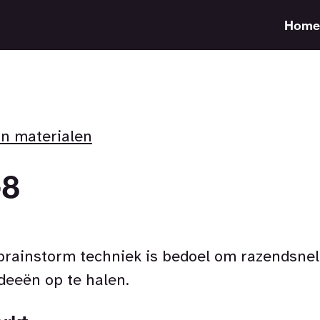
Home
an materialen
-8
brainstorm techniek is bedoel om razendsnel
deeën op te halen.