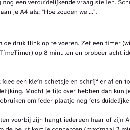
nog een verduidelijkende vraag stellen. Schr
an je A4 als: “Hoe zouden we …”.
m de druk flink op te voeren. Zet een timer (w
TimeTimer) op 8 minuten en probeer acht ide
 idee een klein schetsje en schrijf er af en 
delijking. Mocht je tijd over hebben dan kun j
ebruiken om ieder plaatje nog iets duidelijke
ten voorbij zijn hangt iedereen haar of zijn 
m de beurt kort je concepten (maximaal 2 mi