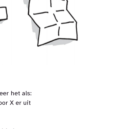
er het als:
or X er uit