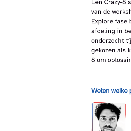
Een Crazy-8 s
van de worksh
Explore fase 
afdeling in b
onderzocht ti
gekozen als k
8 om oplossi
Weten welke p