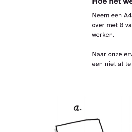
Hoe het we
Neem een A4 
over met 8 va
werken.
Naar onze erv
een niet al t