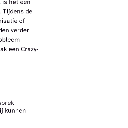
 is het één
. Tijdens de
isatie of
den verder
robleem
aak een Crazy-
sprek
ij kunnen