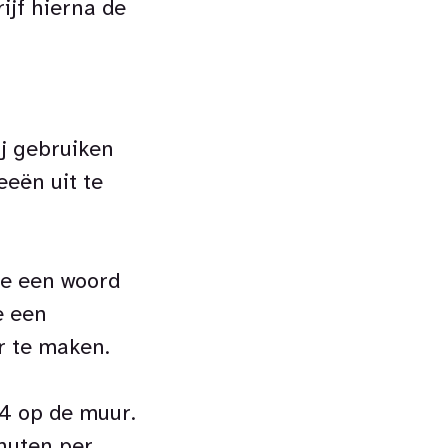
ijf hierna de
ij gebruiken
eën uit te
toe een woord
e een
r te maken.
A4 op de muur.
nuten per