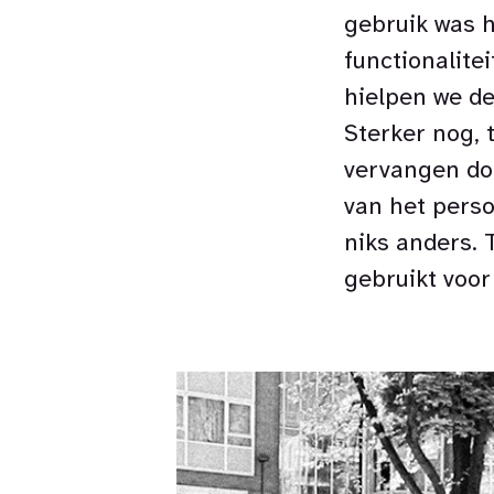
gebruik was h
functionalite
hielpen we d
Sterker nog, 
vervangen doo
van het perso
niks anders. 
gebruikt voo