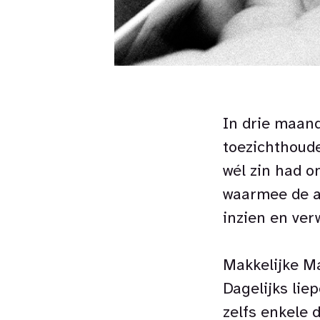
In drie maan
toezichthoude
wél zin had 
waarmee de a
inzien en ver
Makkelijke M
Dagelijks li
zelfs enkele