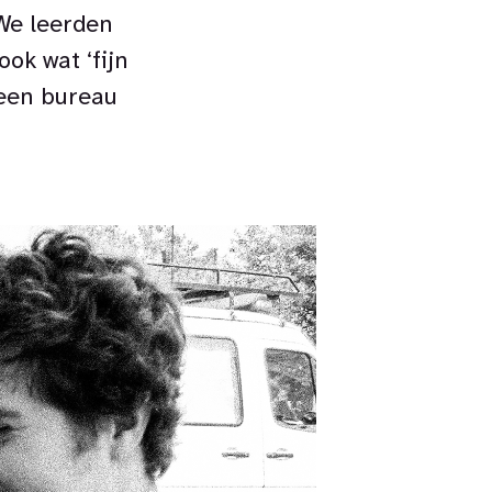
 We leerden
ok wat ‘fijn
 een bureau