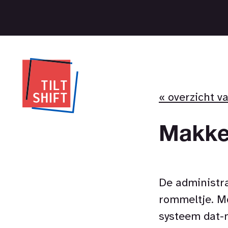
« overzicht v
Makkel
De administr
rommeltje. Mo
systeem dat-