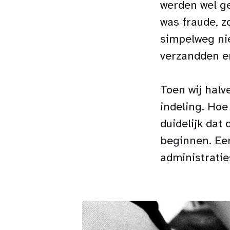
werden wel ge
was fraude, z
simpelweg niet
verzandden en
Toen wij halv
indeling. Hoe
duidelijk dat
beginnen. Eer
administrati