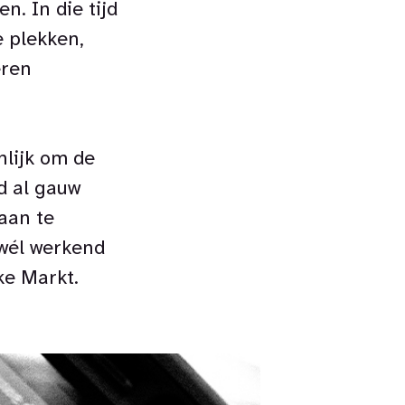
. In die tijd
e plekken,
eren
nlijk om de
d al gauw
aan te
 wél werkend
ke Markt.