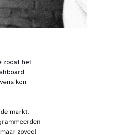
 zodat het
ashboard
evens kon
de markt.
rogrammeerden
 maar zoveel