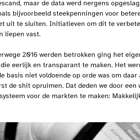
scand, maar de data werd nergens opgeslagen
oals bijvoorbeeld steekpenningen voor beter
 uit te sluiten. Initiatieven om dit te verbet
 liepen vast.
erwege 2016 werden betrokken ging het eige
 die eerlijk en transparant te maken. Het wer
 de basis niet voldoende op orde was om daar 
st de shit opruimen. Dat deden we door een
esysteem voor de markten te maken: Makkelij