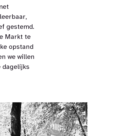
met
leerbaar,
ef gestemd.
e Markt te
jke opstand
en we willen
 dagelijks