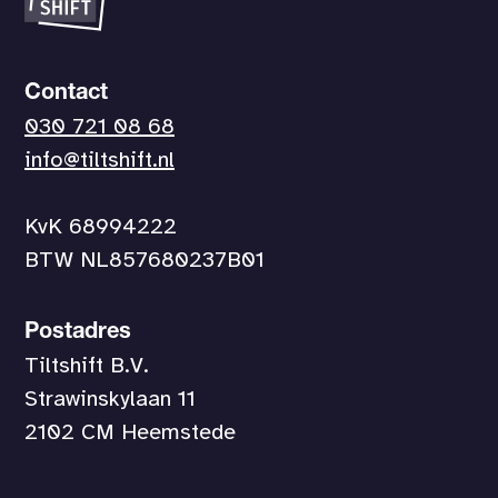
Contact
030 721 08 68
info@tiltshift.nl
KvK 68994222
BTW NL857680237B01
Postadres
Tiltshift B.V.
Strawinskylaan 11
2102 CM Heemstede